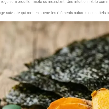
 reçu sera brouillé, faible ou inexistant. Une intuition fiable c
image suivante qui met en scène les éléments naturels essentiels 