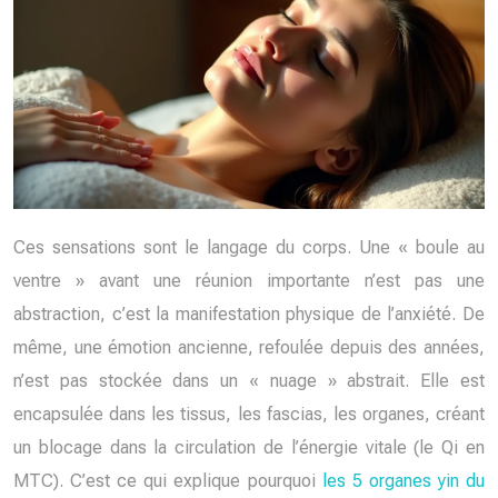
Ces sensations sont le langage du corps. Une « boule au
ventre » avant une réunion importante n’est pas une
abstraction, c’est la manifestation physique de l’anxiété. De
même, une émotion ancienne, refoulée depuis des années,
n’est pas stockée dans un « nuage » abstrait. Elle est
encapsulée dans les tissus, les fascias, les organes, créant
un blocage dans la circulation de l’énergie vitale (le Qi en
MTC). C’est ce qui explique pourquoi
les 5 organes yin du